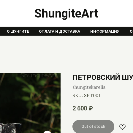
ShungiteArt
О ШУНГИТЕ
ОПЛАТА И ДОСТАВКА
ИНФОРМАЦИЯ
О
ПЕТРОВСКИЙ Ш
shungitekarelia
SKU:
SPT001
2 600
₽
Out of stock