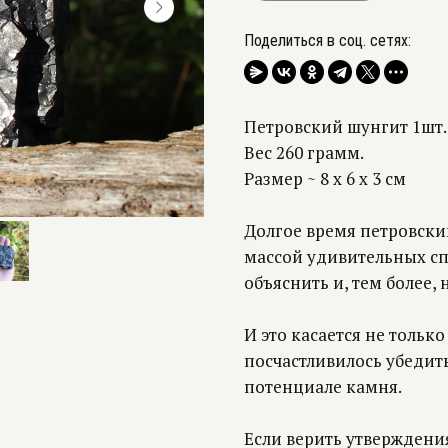
Поделиться в соц. сетях:
Петровский шунгит 1шт.
Вес 260 грамм.
Размер ~ 8 х 6 х 3 см
Долгое время петровски
массой удивительных сп
объяснить и, тем более,
И это касается не тольк
посчастливилось убедит
потенциале камня.
Если верить утверждени