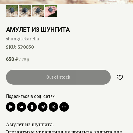
АМУЛЕТ ИЗ ШУНГИТА
shungitekarelia
SKU:
SP0030
650
₽
/
70 g
Out of stock
Поделиться в соц. сетях:
Амулет из шунгита.
Элегантные украшения из шунгита, защита для