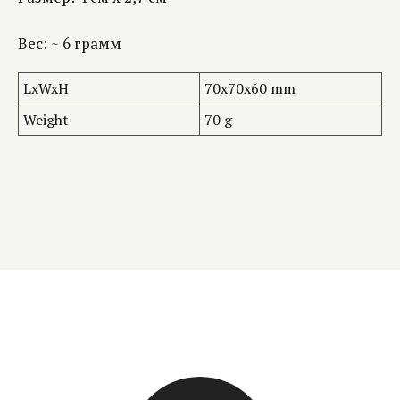
Вес: ~ 6 грамм
LxWxH
70x70x60 mm
Weight
70 g